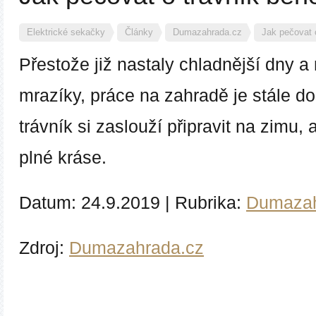
Elektrické sekačky
Články
Dumazahrada.cz
Jak pečovat 
Přestože již nastaly chladnější dny a
mrazíky, práce na zahradě je stále do
trávník si zaslouží připravit na zimu, a
plné kráse.
Datum:
24.9.2019
|
Rubrika:
Dumazah
Zdroj:
Dumazahrada.cz