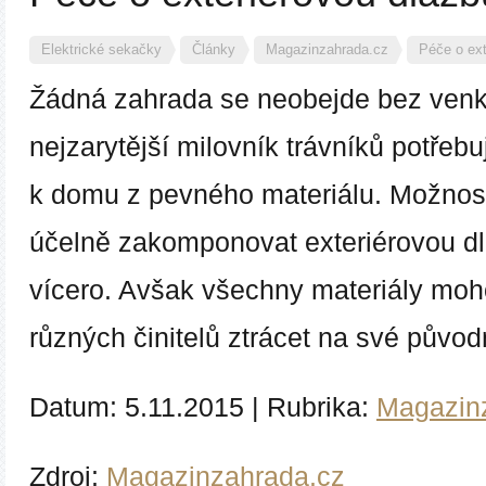
Elektrické sekačky
Články
Magazinzahrada.cz
Péče o ext
Žádná zahrada se neobejde bez venko
nejzarytější milovník trávníků potřeb
k domu z pevného materiálu. Možnost
účelně zakomponovat exteriérovou dl
vícero. Avšak všechny materiály mo
různých činitelů ztrácet na své původ
Datum:
5.11.2015
|
Rubrika:
Magazin
Zdroj:
Magazinzahrada.cz