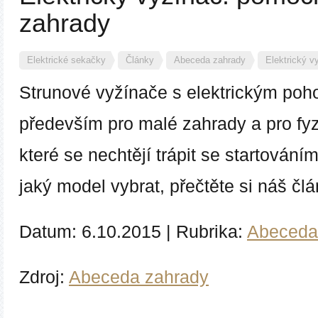
zahrady
Elektrické sekačky
Články
Abeceda zahrady
Elektrický v
Strunové vyžínače s elektrickým po
především pro malé zahrady a pro fyz
které se nechtějí trápit se startován
jaký model vybrat, přečtěte si náš člá
Datum:
6.10.2015
|
Rubrika:
Abeceda
Zdroj:
Abeceda zahrady