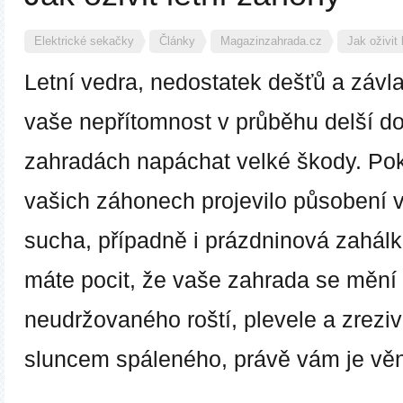
Elektrické sekačky
Články
Magazinzahrada.cz
Jak oživit
Letní vedra, nedostatek dešťů a závla
vaše nepřítomnost v průběhu delší d
zahradách napáchat velké škody. Pok
vašich záhonech projevilo působení v
sucha, případně i prázdninová zahálk
máte pocit, že vaše zahrada se mění
neudržovaného roští, plevele a zreziv
sluncem spáleného, právě vám je vě