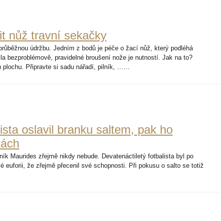
t nůž travní sekačky
průběžnou údržbu. Jedním z bodů je péče o žací nůž, který podléhá
la bezproblémově, pravidelné broušení nože je nutností. Jak na to?
 plochu. Připravte si sadu nářadí, pilník, ……
ista oslavil branku saltem, pak ho
kách
ník Maurides zřejmě nikdy nebude. Devatenáctiletý fotbalista byl po
 euforii, že zřejmě přecenil své schopnosti. Při pokusu o salto se totiž