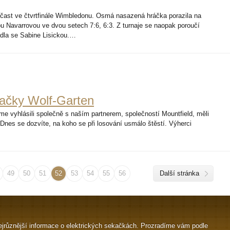
účast ve čtvrtfinále Wimbledonu. Osmá nasazená hráčka porazila na
u Navarrovou ve dvou setech 7:6, 6:3. Z turnaje se naopak poroučí
adla se Sabine Lisickou.…
ačky Wolf-Garten
sme vyhlásili společně s naším partnerem, společností Mountfield, měli
Dnes se dozvíte, na koho se při losování usmálo štěstí. Výherci
49
50
51
52
53
54
55
56
Další stránka
jrůznější informace o elektrických sekačkách. Prozradíme vám podle