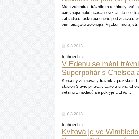
Máte zahradu s trávníkem a záhony květin n
barevnější nebo učesanější? Určitě nejste
zahrádkou, uskutečněného pod značkou př
vnímána jako zelenější. Výzkumníci zjistil
9.8.2013
In.ihned.cz
V Edenu se mění trávník
Superpohár s Chelsea
Koncerty zruinovaný trávník v pražském
stadion Slavie přiláká v závěru srpna Chel
většinu z nákladů ale pokryje UEFA.…
6.8.2013
In.ihned.cz
Kvitová je ve Wimbledon