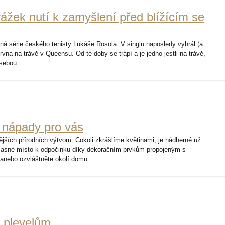
ážek nutí k zamyšlení před blížícím se
á série českého tenisty Lukáše Rosola. V singlu naposledy vyhrál (a
rvna na trávě v Queensu. Od té doby se trápí a je jedno jestli na trávě,
a sebou.…
 nápady pro vás
jších přírodních výtvorů. Cokoli zkrášlíme květinami, je nádherné už
asné místo k odpočinku díky dekoračním prvkům propojeným s
ů anebo ozvláštněte okolí domu.…
 plevelům