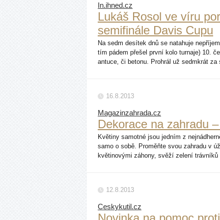
In.ihned.cz
Lukáš Rosol ve víru por
semifinále Davis Cupu
Na sedm desítek dnů se natahuje nepříjemn
tím pádem přešel první kolo turnaje) 10. če
antuce, či betonu. Prohrál už sedmkrát z
16.8.2013
Magazinzahrada.cz
Dekorace na zahradu –
Květiny samotné jsou jedním z nejnádherně
samo o sobě. Proměňte svou zahradu v úž
květinovými záhony, svěží zelení trávník
12.8.2013
Ceskykutil.cz
Novinka na pomoc proti