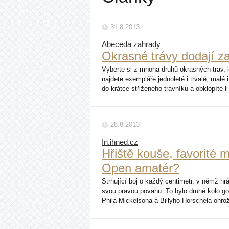
31.8.2013
Abeceda zahrady
Okrasné trávy dodají z
Vyberte si z mnoha druhů okrasných trav, k
najdete exempláře jednoleté i trvalé, malé 
do krátce střiženého trávníku a obklopíte-
28.8.2013
In.ihned.cz
Hřiště kouše, favorité 
Open amatér?
Strhující boj o každý centimetr, v němž hrál
svou pravou povahu. To bylo druhé kolo go
Phila Mickelsona a Billyho Horschela ohrož