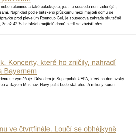
ebo zeleninou a také pokukujete, jestli u souseda není zelenější,
 sami. Například podle britského průzkumu mezi majiteli domu se
ípravku proti plevelům Roundup Gel, je sousedova zahrada skutečně
i, že až 42 % britských majitelů domů hledí se závistí přes…
. Koncerty, které ho zničily, nahradí
 a Bayernem
 Edenu se vyměňuje. Důvodem je Superpohár UEFA, který na domovský
sea a Bayern Mnichov. Nový pažit bude stát přes tři miliony korun,
u ve čtvrtfinále. Loučí se obhájkyně