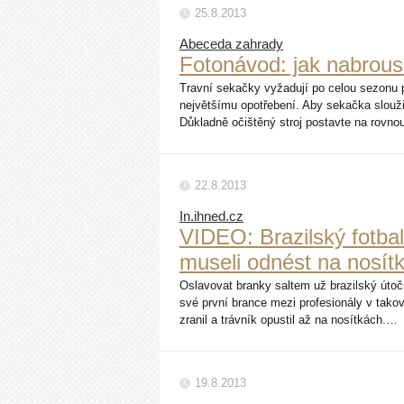
25.8.2013
Abeceda zahrady
Fotonávod: jak nabrousi
Travní sekačky vyžadují po celou sezonu 
největšímu opotřebení. Aby sekačka slouži
Důkladně očištěný stroj postavte na rovnou
22.8.2013
In.ihned.cz
VIDEO: Brazilský fotbal
museli odnést na nosít
Oslavovat branky saltem už brazilský útoč
své první brance mezi profesionály v takové
zranil a trávník opustil až na nosítkách.…
19.8.2013